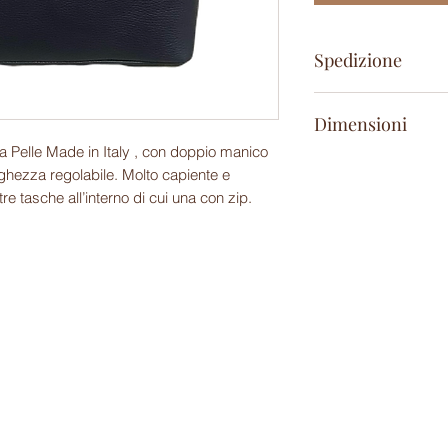
Spedizione
24/48 ore lavorative
Dimensioni
a Pelle Made in Italy , con doppio manico
Altezza: 25cm
unghezza regolabile. Molto capiente e
Larghezza: 40cm
tre tasche all’interno di cui una con zip.
Profondità:15cm