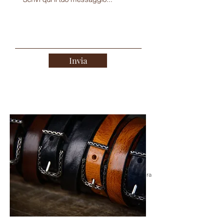
Invia
4.5
150
La gente lo adora
la valutazione media è 4.5 su 5, in base a 150 voti, La gente lo adora