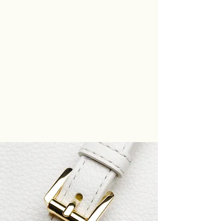
Sfoglia la nostra vetrina di
prodotti e prova anche tu
l'emozione di fare acquisti da
PELLETTERIA RIVIERA. Non
esitare a contattarci per
qualsiasi domanda, richiesta o
suggerimento.